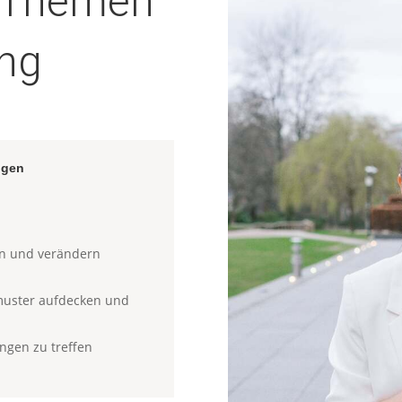
n Themen
ing
ngen
en und verändern
muster aufdecken und
ngen zu treffen