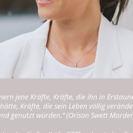
rn jene Kräfte, Kräfte, die ihn in Erstaun
 hätte, Kräfte, die sein Leben völlig verän
nd genutzt würden.“ (Orison Swett Marde