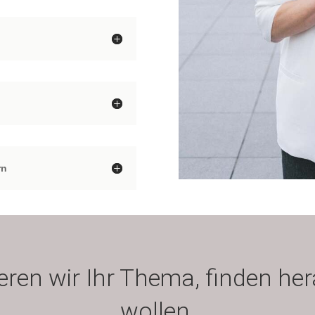
rn
en wir Ihr Thema, finden hera
wollen.