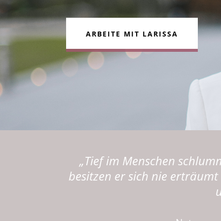
ARBEITE MIT LARISSA
„Tief im Menschen schlumme
besitzen er sich nie erträumt
u